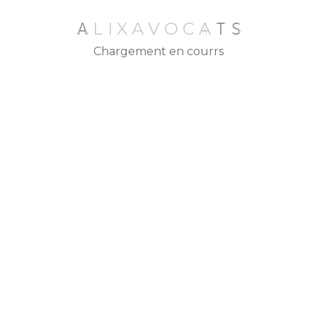
Droit pénal
A
L
I
X
A
V
O
C
A
T
S
Droit de la famille
Chargement en courrs
Droit civil
Droit des affaires
Alix Avocats