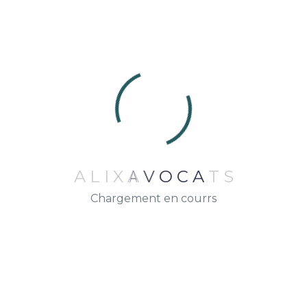
indemnisations et aux refus de prise en
charge,
Procédures civiles d’exécution : prise de
mesures conservatoires, contestations de
saisies mobilières et immobilières devant le
juge de l’exécution,
Adjudications : enchères publiques à la
barre du Tribunal Judiciaire de RENNES,
A
L
I
X
A
V
O
C
A
T
S
Missions de postulation devant le Tribunal
Chargement en courrs
Judiciaire de RENNES et la Cour d’appel de
RENNES.
Notre cabinet s’engage à vous offrir
un
accompagnement personnalisé et réactif
, en
privilégiant des solutions amiables lorsque cela