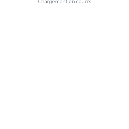
Chargement en courrs
Prendre RDV
Alix Avocats
Cabinet d'Avocats à Rennes
78 C rue Saint-Hélier 35000 RENNES